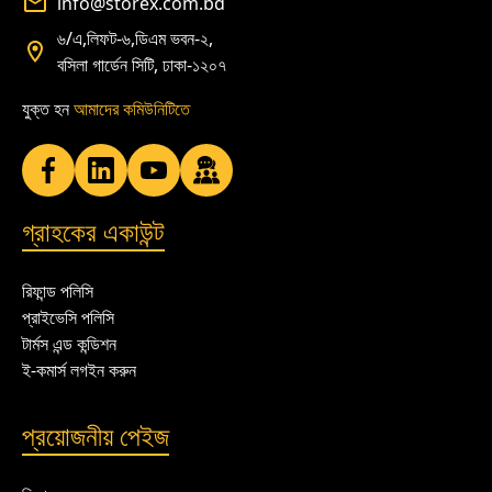
info@storex.com.bd
৬/এ,লিফট-৬,ডিএম ভবন-২,
বসিলা গার্ডেন সিটি, ঢাকা-১২০৭
যুক্ত হন
আমাদের কমিউনিটিতে
গ্রাহকের একাউন্ট
রিফান্ড পলিসি
প্রাইভেসি পলিসি
টার্মস এন্ড কন্ডিশন
ই-কমার্স লগইন করুন
প্রয়োজনীয় পেইজ