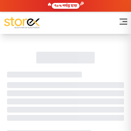
🔥
🎉
৭০% পর্যন্ত ছাড়